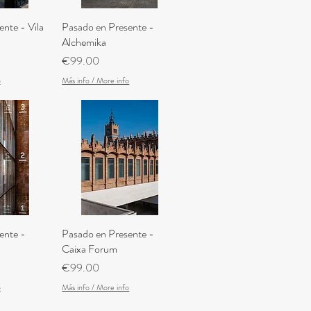
nte - Vila
iew
Pasado en Presente -
Quick View
Alchemika
Price
€99.00
o
Más info / More info
ente -
iew
Pasado en Presente -
Quick View
Caixa Forum
Price
€99.00
o
Más info / More info