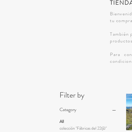
TIEND
Bienvenid
tu compra
También 
productos
Para con
condicion
Filter by
Category
All
colección "Fábricas del 22@"