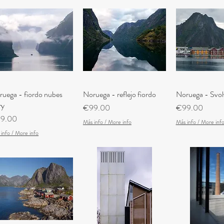
uega - fiordo nubes
Quick View
Noruega - reflejo fiordo
Quick View
Noruega - Svol
Quick V
ry
Price
Price
€99.00
€99.00
ce
9.00
Más info / More info
Más info / More inf
info / More info