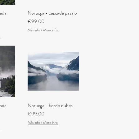
ada
iew
Noruega - cascada pasaje
Quick View
Price
€99.00
Más info / More info
o
ada
iew
Noruega - fiordo nubes
Quick View
Price
€99.00
Más info / More info
o