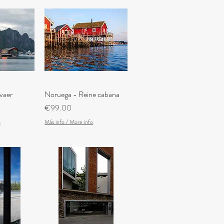
vaer
iew
Noruega - Reine cabana
Quick View
Price
€99.00
o
Más info / More info