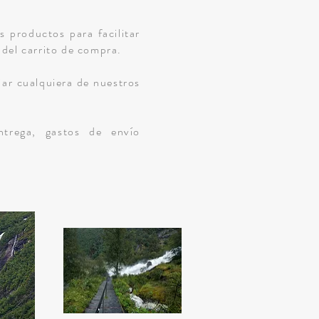
s productos para facilitar
 del carrito de compra.
ar cualquiera de nuestros
ntrega, gastos de envío