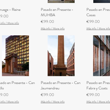
ruega - Reine
Quick View
Pasado en Presente -
Quick View
Pasado en Prese
Quick V
MUHBA
Casas
ce
9.00
Price
Price
€99.00
€99.00
info / More info
Más info / More info
Más info / More inf
sado en Presente - Can
Quick View
Pasado en Presente - Can
Quick View
Pasado en Pres
Quick V
llo
Jaumendreu
Fabra y Coats
ce
Price
Price
9.00
€99.00
€99.00
info / More info
Más info / More info
Más info / More inf