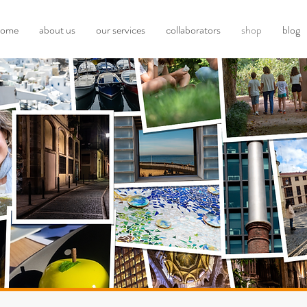
home
about us
our services
collaborators
shop
blog