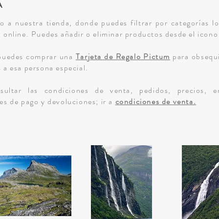
A
o a nuestra tienda, donde puedes filtrar por categorías lo
 online. Puedes añadir o eliminar productos desde el icono
puedes comprar una
Tarjeta de Regalo Pictum
para obsequi
 a esa persona especial.
sultar las condiciones de venta, pedidos, precios, e
es de pago y devoluciones; ir a
condiciones de venta.