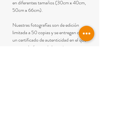
en diferentes tamaños (30cm x 40cm,
50cm x 66cm).
Nuestras fotografías son de edición
limitada a 50 copias y se entregan con
un certificado de autenticidad en el que
consta el número de la copia.
Nota
: En el precio esta incluido el IVA y
el envío dentro de España (Península y
Baleares).
© 2022
PICTUM BCN
All rights reserved.
Legal warning
I
Terms of sale
Carrer Perdius 4
08960 Sant Just Desvern (
Barcelona)
Phone
+34 677 01 32 86