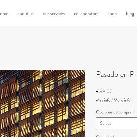
home
about us
our services
collaborators
shop
blog
Pasado en Pr
Price
€99.00
Más info / More info
Opciones de compra:
*
Select