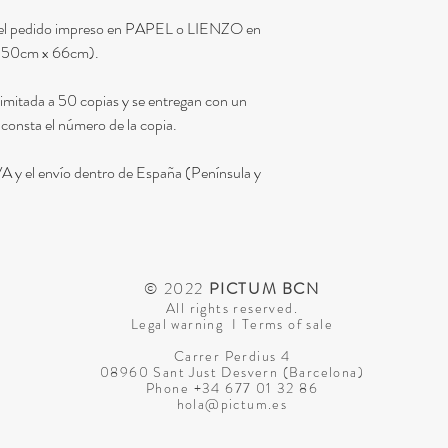
ar el pedido impreso en PAPEL o LIENZO en
, 50cm x 66cm).
limitada a 50 copias y se entregan con un
 consta el número de la copia.
 IVA y el envío dentro de España (Península y
© 2022
PICTUM BCN
All rights reserved.
Legal warning
I
Terms of sale
Carrer Perdius 4
08960 Sant Just Desvern (
Barcelona)
Phone
+34 677 01 32 86
hola@pictum.es