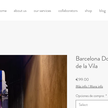
home
about us
our services
collaborators
shop
blog
Barcelona Do
de la Vila
Price
€99.00
Más info / More info
Opciones de compra:
*
Select