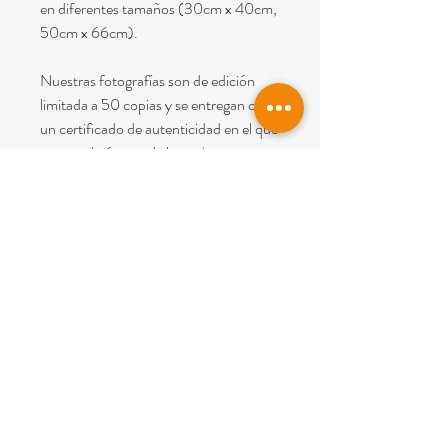
en diferentes tamaños (30cm x 40cm,
50cm x 66cm).
Nuestras fotografías son de edición
limitada a 50 copias y se entregan con
un certificado de autenticidad en el que
consta el número de la copia.
Nota
: En el precio esta incluido el IVA
y el envío dentro de España (Península
y Baleares).
© 2022
PICTUM BCN
All rights reserved.
Legal warning
I
Terms of sale
Carrer Perdius 4
08960 Sant Just Desvern (
Barcelona)
Phone
+34 677 01 32 86