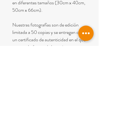
en diferentes tamaños (30cm x 40cm,
50cm x 66cm).
Nuestras fotografías son de edición
limitada a 50 copias y se entregan con
un certificado de autenticidad en el que
consta el número de la copia.
Nota
: En el precio esta incluido el IVA y
el envío dentro de España (Península y
Baleares).
© 2022
PICTUM BCN
All rights reserved.
Legal warning
I
Terms of sale
Carrer Perdius 4
08960 Sant Just Desvern (
Barcelona)
Phone
+34 677 01 32 86