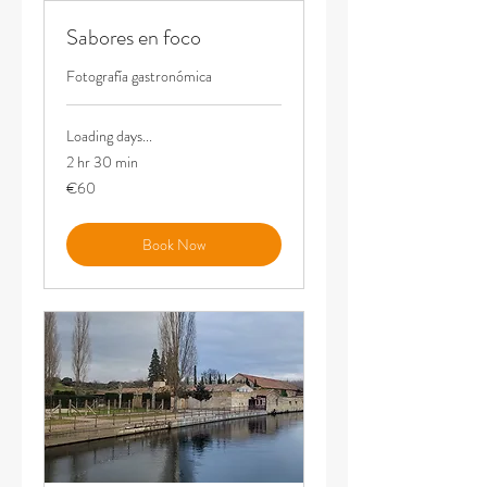
Sabores en foco
Fotografía gastronómica
Loading days...
2 hr 30 min
60
€60
euros
Book Now