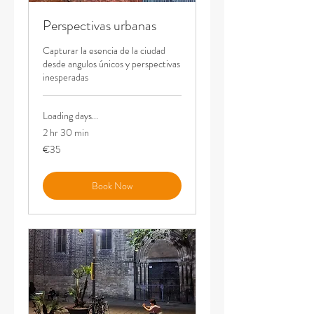
Perspectivas urbanas
Capturar la esencia de la ciudad
desde angulos únicos y perspectivas
inesperadas
Loading days...
2 hr 30 min
35
€35
euros
Book Now