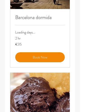
Barcelona dormida
Loading days...
2 hr
35
€35
euros
Book Now