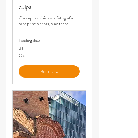
culpa
Conceptos básicos de fotografía
para principiantes, o no tanto...
Loading days...
3 hr
55
€55
euros
Book Now