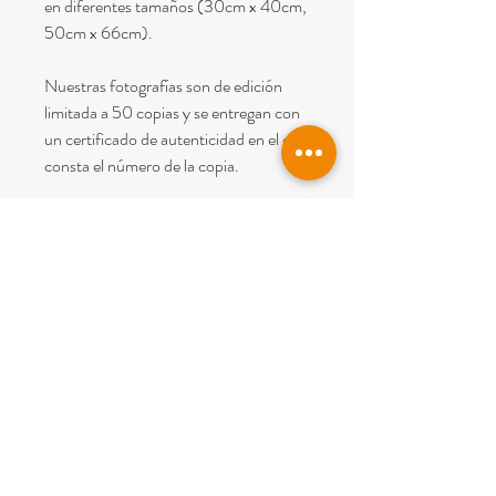
en diferentes tamaños (30cm x 40cm,
50cm x 66cm).
Nuestras fotografías son de edición
limitada a 50 copias y se entregan con
un certificado de autenticidad en el que
consta el número de la copia.
Nota: En el precio esta incluido el IVA y
el envío dentro de España (Península y
Baleares).
© 2022
PICTUM BCN
Todos los derechos reservados.
Aviso Legal
y
Condiciones de Venta
Carrer Perdius 4
08960 Sant Just Desvern (
Barcelona)