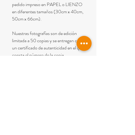
pedido impreso en PAPEL o LIENZO
en diferentes tamaños (30cm x 40cm,
50cm x 66cm).
Nuestras fotografías son de edición
limitada a 50 copias y se entregan con
un certificado de autenticidad en el que
consta el número de la copia.
Nota: En el precio esta incluido el IVA y
el envío dentro de España (Península y
Baleares).
© 2022
PICTUM BCN
Todos los derechos reservados.
Aviso Legal
y
Condiciones de Venta
Carrer Perdius 4