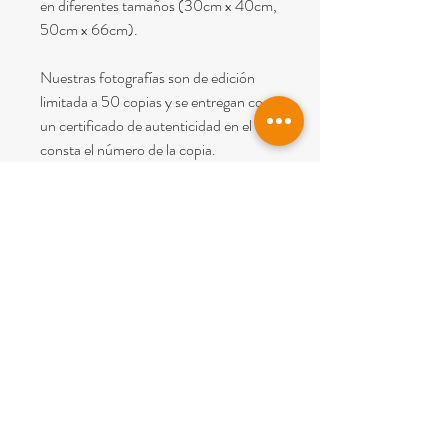
en diferentes tamaños (30cm x 40cm,
50cm x 66cm).
Nuestras fotografías son de edición
limitada a 50 copias y se entregan con
un certificado de autenticidad en el que
consta el número de la copia.
Nota: En el precio esta incluido el IVA y
el envío dentro de España (Península y
Baleares).
© 2022
PICTUM BCN
Todos los derechos reservados.
Aviso Legal
y
Condiciones de Venta
Carrer Perdius 4
08960 Sant Just Desvern (
Barcelona)
Tel.
+34 677 01 32 86